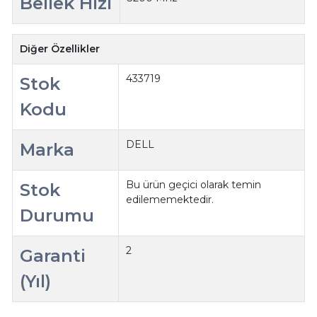
Bellek Hızı
Diğer Özellikler
433719
Stok
Kodu
DELL
Marka
Bu ürün geçici olarak temin
Stok
edilememektedir.
Durumu
2
Garanti
(Yıl)