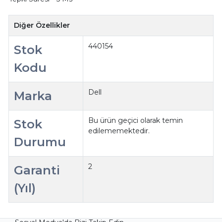
Diğer Özellikler
440154
Stok
Kodu
Dell
Marka
Bu ürün geçici olarak temin
Stok
edilememektedir.
Durumu
2
Garanti
(Yıl)