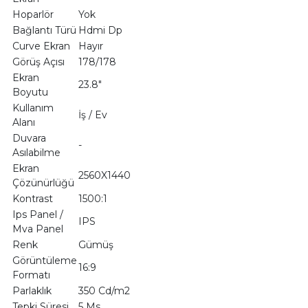
Hoparlör
Yok
Bağlantı Türü
Hdmi Dp
Curve Ekran
Hayır
Görüş Açısı
178/178
Ekran
23.8"
Boyutu
Kullanım
İş / Ev
Alanı
Duvara
-
Asılabilme
Ekran
2560X1440
Çözünürlüğü
Kontrast
1500:1
Ips Panel /
IPS
Mva Panel
Renk
Gümüş
Görüntüleme
16:9
Formatı
Parlaklık
350 Cd/m2
Tepki Süresi
5 Ms