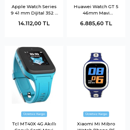
Apple Watch Series
Huawei Watch GT 5
9 41 mm Dijital 352 x
46mm Mavi
430 Piksel
55020DKH
14.112,00
TL
6.885,60
TL
Dokunmatik ekran
Siyah Wi-Fi GPS
MR8X3TU-A
Tcl MT40X 4G Akıllı
Xiaomi Mi Mibro