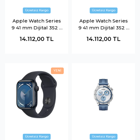
Apple Watch Series
Apple Watch Series
9 41 mm Dijital 352 x
9 41 mm Dijital 352 x
430 Piksel
430 Piksel
14.112,00
TL
14.112,00
TL
Dokunmatik Ekran
Dokunmatik Ekran
Gri Wi-Fi GPS
Kırmızı Wi-Fi GPS
MR913TU-A
MRXG3TU-A