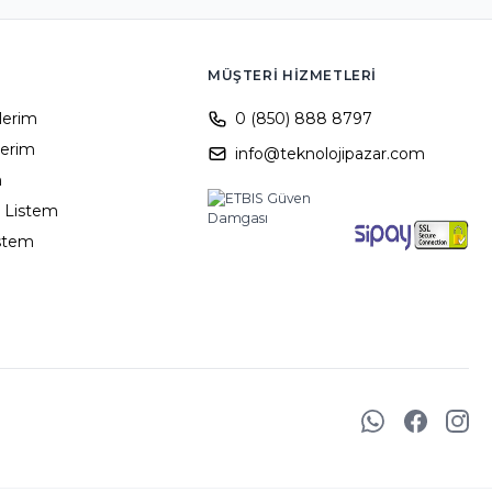
MÜŞTERI HIZMETLERI
ilerim
0 (850) 888 8797
lerim
info@teknolojipazar.com
m
 Listem
istem