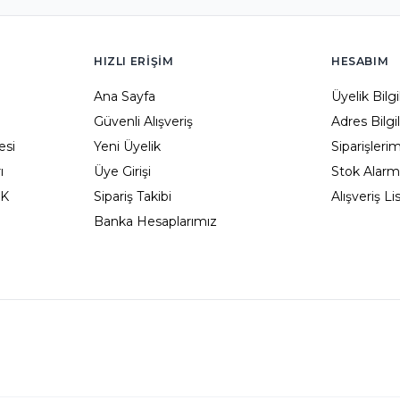
HIZLI ERIŞIM
HESABIM
Ana Sayfa
Üyelik Bilg
Güvenli Alışveriş
Adres Bilgi
esi
Yeni Üyelik
Siparişleri
ı
Üye Girişi
Stok Alarm
KK
Sipariş Takibi
Alışveriş L
Banka Hesaplarımız