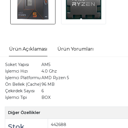
Ürün Açıklaması
Ürün Yorumları
Soket Yapısı
AM5
İşlemci Hızı
4.0 Ghz
İşlemci Platformu
AMD Ryzen 5
Ön Bellek (Cache)
96 MB
Çekirdek Sayısı
6
İşlemci Tipi
BOX
Diğer Özellikler
442688
Stok