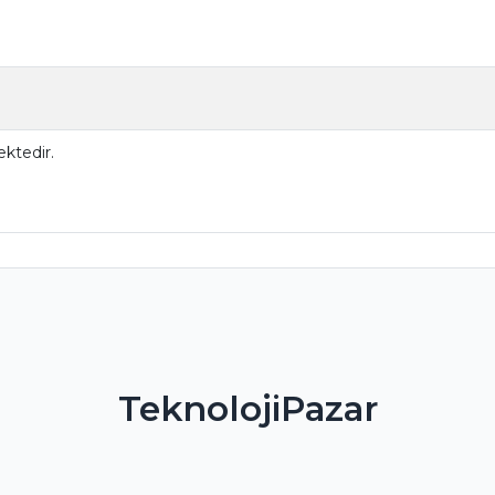
ktedir.
TeknolojiPazar