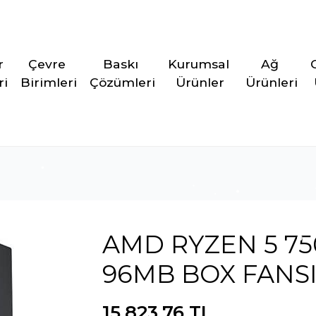
r 
Çevre 
Baskı 
Kurumsal 
Ağ 
ri
Birimleri
Çözümleri
Ürünler
Ürünleri
AMD RYZEN 5 75
96MB BOX FANS
15.823,76 TL