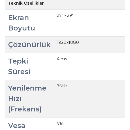
Teknik Özellikler
27" - 29"
Ekran
Boyutu
1920x1080
Çözünürlük
4 ms
Tepki
Süresi
75Hz
Yenilenme
Hızı
(Frekans)
Var
Vesa