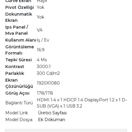
Curve Ekran
Hayır
Pivot Özelliği
Yok
Dokunmatik
Yok
Ekran
Ips Panel /
VA
Mva Panel
Kullanım Alanı
İş / Ev
Görüntüleme
16:9
Formatı
Tepki Süresi
4 Ms
Kontrast
3000:1
Parlaklık
300 Cd/m2
Ekran
1920X1080
Çözünürlüğü
Görüş Açısı
178/178
HDMI 1.4 x 1 HDCP 1.4 DisplayPort 1.2 x 1 D-
Bağlantı Türü
SUB (VGA) x 1 USB 3.2
Model Link
Üretici Sayfası
Model Dosya
Ek Döküman