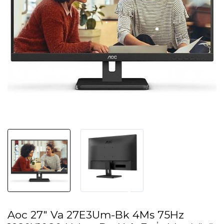
Aoc 27" Va 27E3Um-Bk 4Ms 75Hz