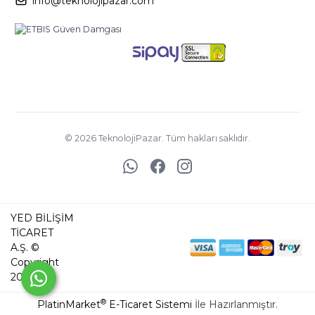
info@teknolojipazar.com
©
2026
TeknolojiPazar. Tüm hakları saklıdır.
YED BİLİŞİM
TİCARET
A.Ş. ©
Copyright
2025
®
PlatinMarket
E-Ticaret Sistemi
İle Hazırlanmıştır.