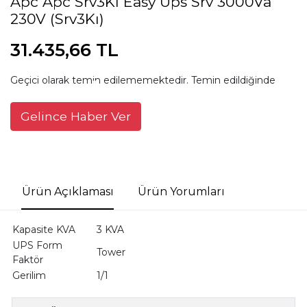
Apc Apc Srv3Kı Easy Ups Srv 3000Va
230V (Srv3Kı)
31.435,66 TL
Geçici olarak temin edilememektedir. Temin edildiğinde
Gelince Haber Ver
Ürün Açıklaması
Ürün Yorumları
Kapasite KVA
3 KVA
UPS Form
Tower
Faktör
Gerilim
1/1