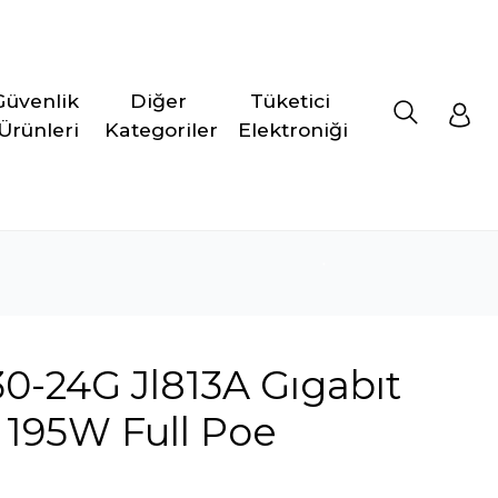
Güvenlik 
Diğer 
Tüketici 
Ürünleri
Kategoriler
Elektroniği
30-24G Jl813A Gıgabıt
r 195W Full Poe