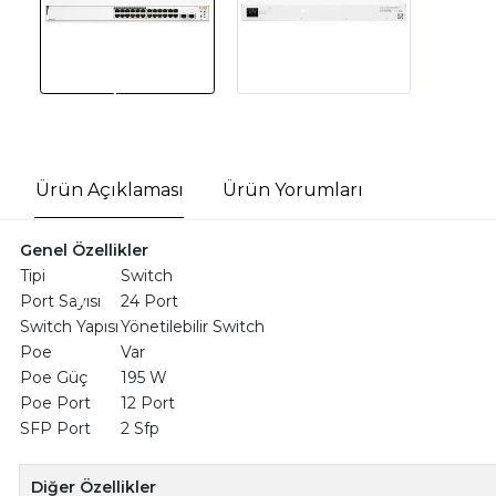
Ürün Açıklaması
Ürün Yorumları
Genel Özellikler
Tipi
Switch
Port Sayısı
24 Port
Switch Yapısı
Yönetilebilir Switch
Poe
Var
Poe Güç
195 W
Poe Port
12 Port
SFP Port
2 Sfp
Diğer Özellikler