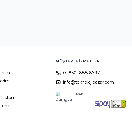
MÜŞTERI HIZMETLERI
ilerim
0 (850) 888 8797
lerim
info@teknolojipazar.com
m
 Listem
istem