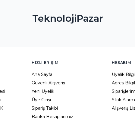
TeknolojiPazar
HIZLI ERIŞIM
HESABIM
Ana Sayfa
Üyelik Bilg
Güvenli Alışveriş
Adres Bilgi
esi
Yeni Üyelik
Siparişleri
ı
Üye Girişi
Stok Alarm
KK
Sipariş Takibi
Alışveriş L
Banka Hesaplarımız