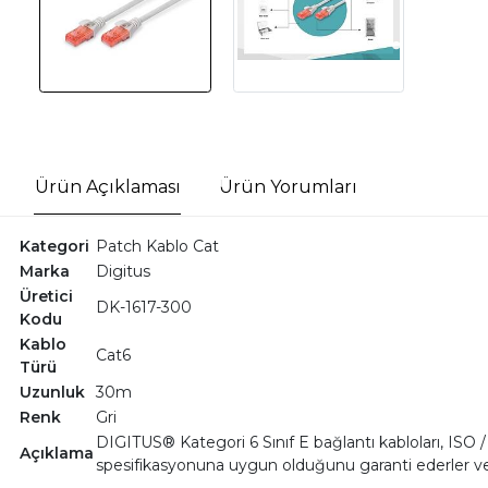
Ürün Açıklaması
Ürün Yorumları
Kategori
Patch Kablo Cat
Marka
Digitus
Üretici
DK-1617-300
Kodu
Kablo
Cat6
Türü
Uzunluk
30m
Renk
Gri
DIGITUS® Kategori 6 Sınıf E bağlantı kabloları, ISO
Açıklama
spesifikasyonuna uygun olduğunu garanti ederler