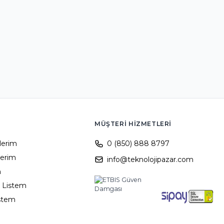
MÜŞTERI HIZMETLERI
ilerim
0 (850) 888 8797
lerim
info@teknolojipazar.com
m
 Listem
istem