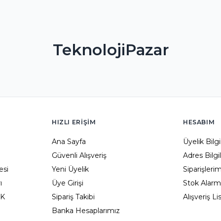
TeknolojiPazar
HIZLI ERIŞIM
HESABIM
Ana Sayfa
Üyelik Bilg
Güvenli Alışveriş
Adres Bilgi
esi
Yeni Üyelik
Siparişleri
ı
Üye Girişi
Stok Alarm
KK
Sipariş Takibi
Alışveriş L
Banka Hesaplarımız