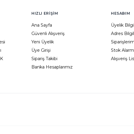
HIZLI ERIŞIM
HESABIM
Ana Sayfa
Üyelik Bilg
Güvenli Alışveriş
Adres Bilgi
esi
Yeni Üyelik
Siparişleri
ı
Üye Girişi
Stok Alarm
KK
Sipariş Takibi
Alışveriş L
Banka Hesaplarımız