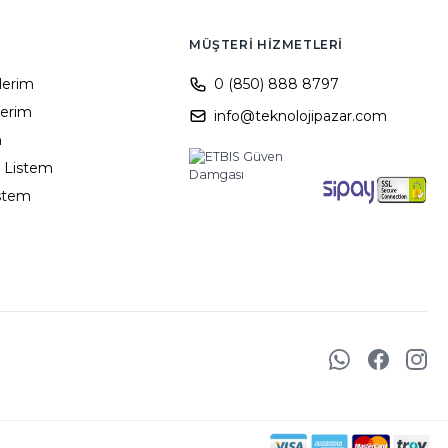
MÜŞTERI HIZMETLERI
ilerim
0 (850) 888 8797
lerim
info@teknolojipazar.com
m
 Listem
istem