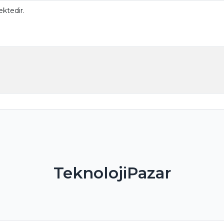
ktedir.
TeknolojiPazar