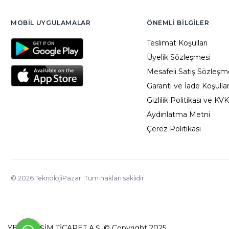
MOBIL UYGULAMALAR
ÖNEMLI BILGILER
Teslimat Koşulları
Üyelik Sözleşmesi
Mesafeli Satış Sözleşm
Garanti ve İade Koşullar
Gizlilik Politikası ve KV
Aydınlatma Metni
Çerez Politikası
©
2026
TeknolojiPazar. Tüm hakları saklıdır.
YED BİLİŞİM TİCARET A.Ş. © Copyright 2025