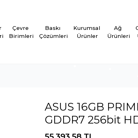
r 
Çevre 
Baskı 
Kurumsal 
Ağ 
ri
Birimleri
Çözümleri
Ürünler
Ürünleri
ASUS 16GB PRIM
GDDR7 256bit HD
55.393,58 TL