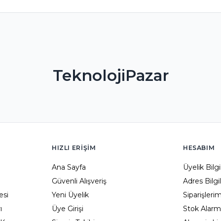
TeknolojiPazar
HIZLI ERIŞIM
HESABIM
Ana Sayfa
Üyelik Bilg
Güvenli Alışveriş
Adres Bilgi
esi
Yeni Üyelik
Siparişleri
ı
Üye Girişi
Stok Alarm