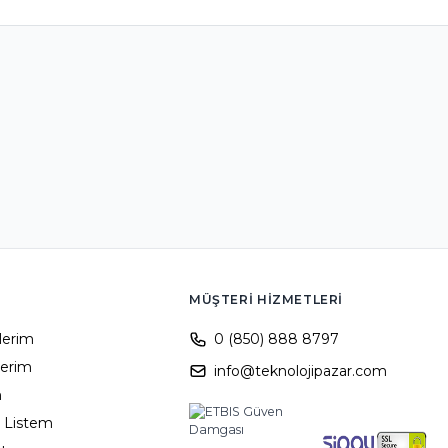
MÜŞTERI HIZMETLERI
ilerim
0 (850) 888 8797
lerim
info@teknolojipazar.com
m
 Listem