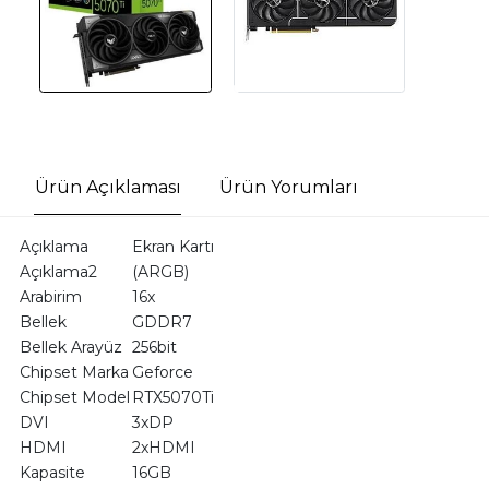
Ürün Açıklaması
Ürün Yorumları
Açıklama
Ekran Kartı
Açıklama2
(ARGB)
Arabirim
16x
Bellek
GDDR7
Bellek Arayüz
256bit
Chipset Marka
Geforce
Chipset Model
RTX5070Ti
DVI
3xDP
HDMI
2xHDMI
Kapasite
16GB