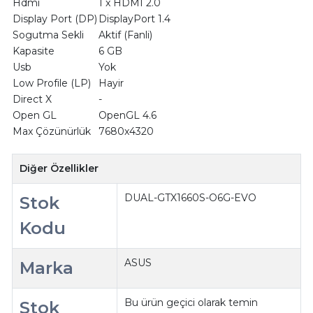
Hdmi
1 x HDMI 2.0
Display Port (DP)
DisplayPort 1.4
Sogutma Sekli
Aktif (Fanli)
Kapasite
6 GB
Usb
Yok
Low Profile (LP)
Hayir
Direct X
-
Open GL
OpenGL 4.6
Max Çözünürlük
7680x4320
Diğer Özellikler
DUAL-GTX1660S-O6G-EVO
Stok
Kodu
ASUS
Marka
Bu ürün geçici olarak temin
Stok