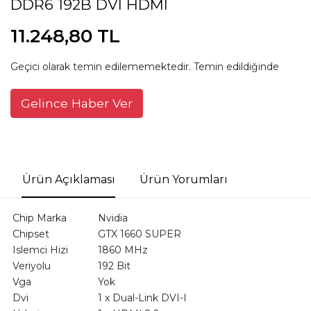
DDR6 192B DVI HDMI
11.248,80 TL
Geçici olarak temin edilememektedir. Temin edildiğinde
Gelince Haber Ver
Ürün Açıklaması
Ürün Yorumları
Chip Marka
Nvidia
Chipset
GTX 1660 SUPER
Islemci Hizi
1860 MHz
Veriyolu
192 Bit
Vga
Yok
Dvi
1 x Dual-Link DVI-I