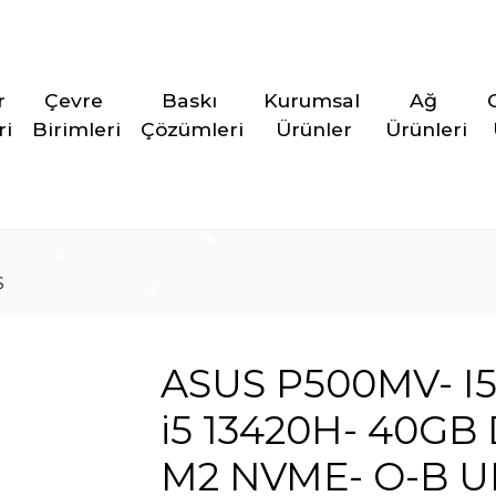
r 
Çevre 
Baskı 
Kurumsal 
Ağ 
ri
Birimleri
Çözümleri
Ürünler
Ürünleri
S
ASUS P500MV- I
i5 13420H- 40GB
M2 NVME- O-B 