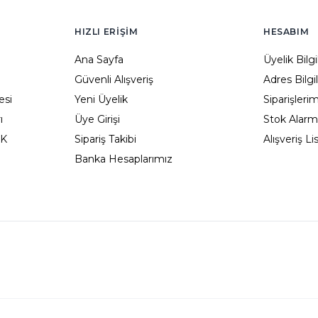
HIZLI ERIŞIM
HESABIM
Ana Sayfa
Üyelik Bilg
Güvenli Alışveriş
Adres Bilgi
esi
Yeni Üyelik
Siparişleri
ı
Üye Girişi
Stok Alarm
KK
Sipariş Takibi
Alışveriş L
Banka Hesaplarımız