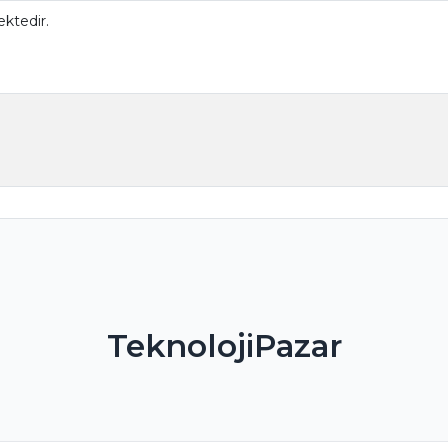
ktedir.
TeknolojiPazar