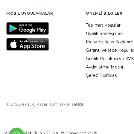
MOBIL UYGULAMALAR
ÖNEMLI BILGILER
Teslimat Koşulları
Üyelik Sözleşmesi
Mesafeli Satış Sözleşm
Garanti ve İade Koşullar
Gizlilik Politikası ve KV
Aydınlatma Metni
Çerez Politikası
©
2026
TeknolojiPazar. Tüm hakları saklıdır.
YED BİLİŞİM TİCARET A.Ş. © Copyright 2025