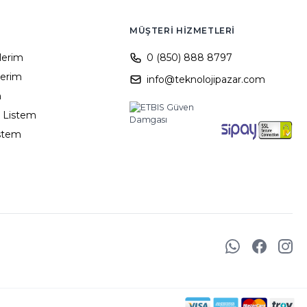
MÜŞTERI HIZMETLERI
ilerim
0 (850) 888 8797
lerim
info@teknolojipazar.com
m
 Listem
istem