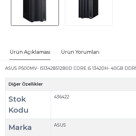
Ürün Açıklaması
Ürün Yorumları
ASUS P500MV- I513428512B0D CORE i5 13420H- 40GB DD
Diğer Özellikler
436422
Stok
Kodu
ASUS
Marka