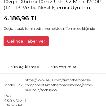
1Xvga 1Xhdmı 1Xm.2 Usb 3.2 Matx 1700P
(12. - 13. Ve 14. Nesil İşlemci Uyumlu)
4.186,96 TL
Geçici olarak temin edilememektedir. Temin edildiğinde
Gelince Haber Ver
Ürün Açıklaması
Ürün Yorumları
https://www.asus.com/tr/motherboards-
Model Link
components/motherboards/prime/prime-
h610m-d/techspec/
Pcie
4.0/3.0/2.0
1
(16x Mode)