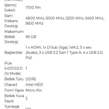
İşlemci
1700 Pin
Soketi
Ram
4800 MHz, 5000 MHz, 5200 MHz, 5400 MHz,
Frekans
5600 MHz
Desteği
Maksimum
Bellek
96 GB
Desteği
1 x HDMI, 1x D-Sub (Vga), 1xM.2, 3 x ses
Bağlantılar
(Audio), 3 x USB 3.2 Gen 1 Type-A, 4 x USB 2.0,
Ps2
Pcie
4.0/3.0/2.0
1
(1x Mode)
Bellek Türü
DDR5
Chipset
Intel H610
Form Yapısı
Micro Atx
Bellek Yuva
2
Sayısı
Tümleşik
Var