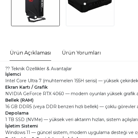
Ürün Açıklaması
Ürün Yorumları
?? Teknik Özellikler & Avantajlar
İşlemci
Intel Core Ultra 7 (muhtemelen 155H serisi) — yüksek çekirdek s
Ekran Kartı / Grafik
NVIDIA GeForce RTX 4060 — modern oyunları yüksek grafik ayarla
Bellek (RAM)
16 GB DDR5 (veya DDR benzeri hızlı bellek) — çoklu görevler ara
Depolama
1 TB SSD (NVMe) — yüksek veri aktarım hızları, sistem açılışla
İşletim Sistemi
Windows 11 — güncel sistem, modern uygulama desteği ve 