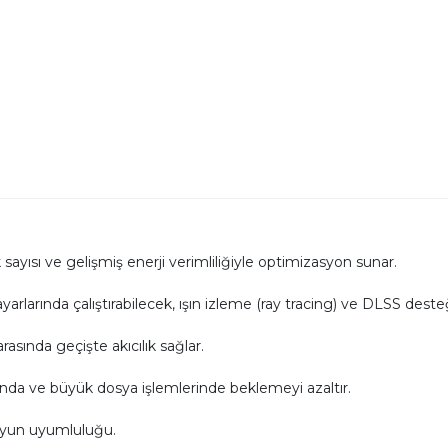
ayısı ve gelişmiş enerji verimliliğiyle optimizasyon sunar.
rında çalıştırabilecek, ışın izleme (ray tracing) ve DLSS desteği
sında geçişte akıcılık sağlar.
rında ve büyük dosya işlemlerinde beklemeyi azaltır.
oyun uyumluluğu.