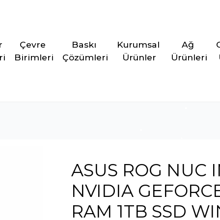
r 
Çevre 
Baskı 
Kurumsal 
Ağ 
ri
Birimleri
Çözümleri
Ürünler
Ürünleri
ASUS ROG NUC I
NVIDIA GEFORCE
RAM 1TB SSD WI