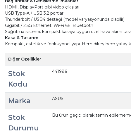
Bağlantılar & Genişletme İmkânları
HDMI, DisplayPort gibi video çıkışları
USB Type-A / USB 3.2 portlar
Thunderbolt / USB4 desteği (model varyasyonunda olabilir)
Gigabit / 2.5G Ethernet, Wi-Fi 6E, Bluetooth
Soğutma sistemi: kompakt kasaya uygun özel hava akımı tasa
Kasa & Tasarım
Kompakt, estetik ve fonksiyonel yapı. Hem dikey hem yatay kon
Diğer Özellikler
441986
Stok
Kodu
ASUS
Marka
Bu ürün geçici olarak temin edilememe
Stok
Durumu