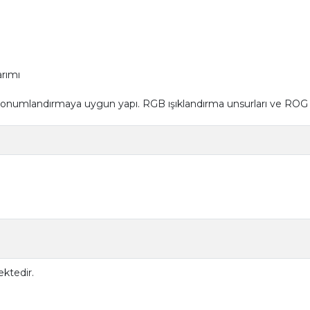
rımı
umlandırmaya uygun yapı. RGB ışıklandırma unsurları ve ROG logo
ktedir.