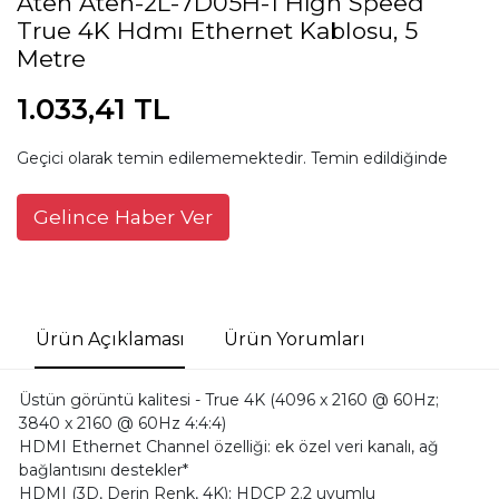
Aten Aten-2L-7D05H-1 High Speed
True 4K Hdmı Ethernet Kablosu, 5
Metre
1.033,41 TL
Geçici olarak temin edilememektedir. Temin edildiğinde
Gelince Haber Ver
Ürün Açıklaması
Ürün Yorumları
Üstün görüntü kalitesi - True 4K (4096 x 2160 @ 60Hz;
3840 x 2160 @ 60Hz 4:4:4)
HDMI Ethernet Channel özelliği: ek özel veri kanalı, ağ
bağlantısını destekler*
HDMI (3D, Derin Renk, 4K); HDCP 2.2 uyumlu