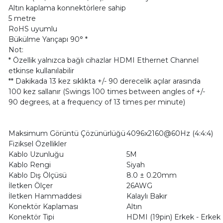
Altın kaplama konnektörlere sahip
5 metre
RoHS uyumlu
Bükülme Yarıçapı 90° *
Not:
* Özellik yalnızca bağlı cihazlar HDMI Ethernet Channel
etkinse kullanılabilir
** Dakikada 13 kez sıklıkta +/- 90 derecelik açılar arasında
100 kez sallanır (Swings 100 times between angles of +/-
90 degrees, at a frequency of 13 times per minute)
Maksimum Görüntü Çözünürlüğü
4096x2160@60Hz (4:4:4)
Fiziksel Özellikler
Kablo Uzunluğu
5M
Kablo Rengi
Siyah
Kablo Dış Ölçüsü
8.0 ± 0.20mm
İletken Ölçer
26AWG
İletken Hammaddesi
Kalaylı Bakır
Konektör Kaplaması
Altın
Konektör Tipi
HDMI (19pin) Erkek - Erkek