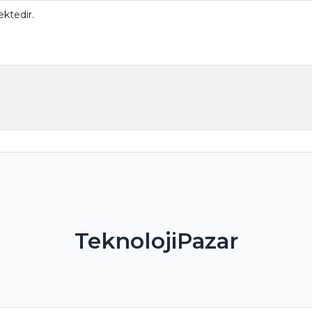
ktedir.
TeknolojiPazar