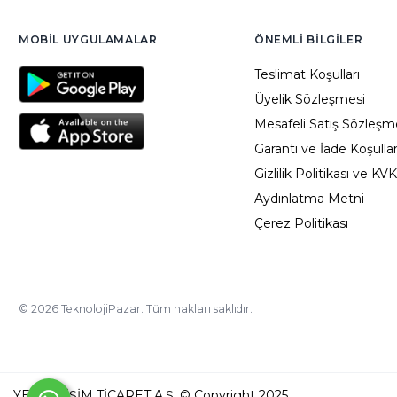
MOBIL UYGULAMALAR
ÖNEMLI BILGILER
Teslimat Koşulları
Üyelik Sözleşmesi
Mesafeli Satış Sözleşm
Garanti ve İade Koşullar
Gizlilik Politikası ve KV
Aydınlatma Metni
Çerez Politikası
©
2026
TeknolojiPazar. Tüm hakları saklıdır.
YED BİLİŞİM TİCARET A.Ş. © Copyright 2025