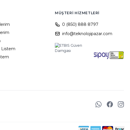
MÜŞTERI HIZMETLERI
ilerim
0 (850) 888 8797
lerim
info@teknolojipazar.com
m
 Listem
istem