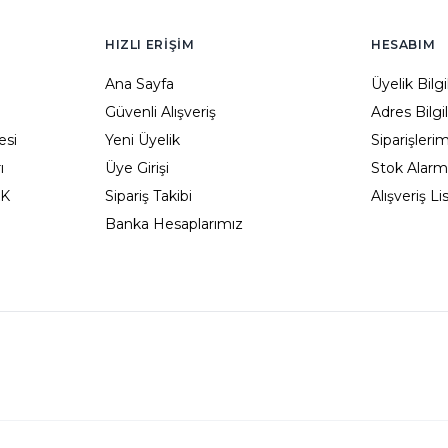
HIZLI ERIŞIM
HESABIM
Ana Sayfa
Üyelik Bilg
Güvenli Alışveriş
Adres Bilgi
esi
Yeni Üyelik
Siparişleri
ı
Üye Girişi
Stok Alarm
KK
Sipariş Takibi
Alışveriş L
Banka Hesaplarımız