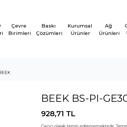
r 
Çevre 
Baskı 
Kurumsal 
Ağ 
ri
Birimleri
Çözümleri
Ürünler
Ürünleri
BEEK
BEEK BS-PI-GE3
928,71 TL
Geçici olarak temin edilememektedir. Temin