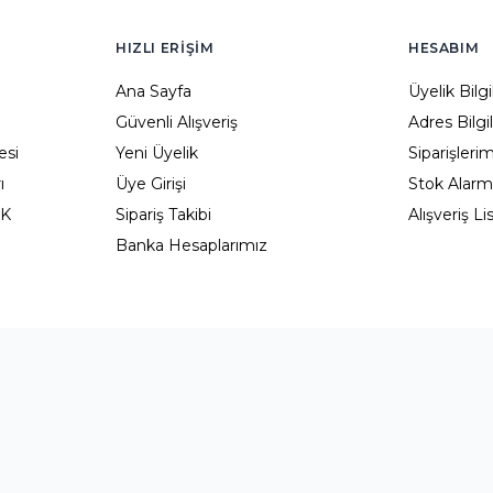
HIZLI ERIŞIM
HESABIM
Ana Sayfa
Üyelik Bilg
Güvenli Alışveriş
Adres Bilgi
esi
Yeni Üyelik
Siparişleri
ı
Üye Girişi
Stok Alarm
KK
Sipariş Takibi
Alışveriş L
Banka Hesaplarımız