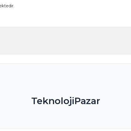
ktedir.
TeknolojiPazar