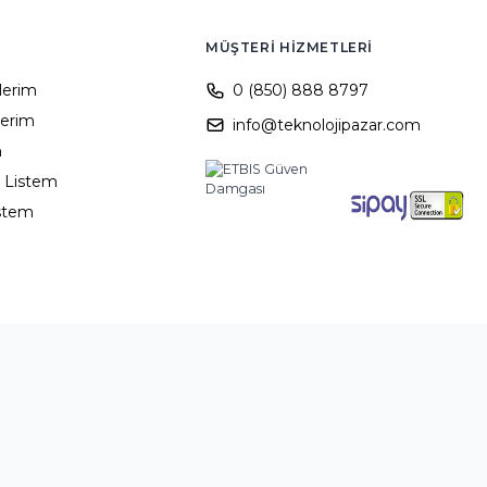
MÜŞTERI HIZMETLERI
ilerim
0 (850) 888 8797
lerim
info@teknolojipazar.com
m
 Listem
istem