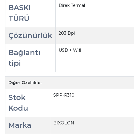
Direk Termal
BASKI
TÜRÜ
203 Dpi
Çözünürlük
USB + Wifi
Bağlantı
tipi
Diğer Özellikler
SPP-R310
Stok
Kodu
BIXOLON
Marka