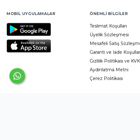
MOBIL UYGULAMALAR
ÖNEMLI BILGILER
Teslimat Koşulları
Üyelik Sözleşmesi
Mesafeli Satış Sözleşm
Garanti ve İade Koşullar
Gizlilik Politikası ve KV
Aydınlatma Metni
Çerez Politikası
©
2026
TeknolojiPazar. Tüm hakları saklıdır.
YED BİLİŞİM TİCARET A.Ş. © Copyright 2025