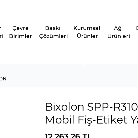
r 
Çevre 
Baskı 
Kurumsal 
Ağ 
ri
Birimleri
Çözümleri
Ürünler
Ürünleri
LON
Bixolon SPP-R310 
Mobil Fiş-Etiket Y
12.263,26 TL