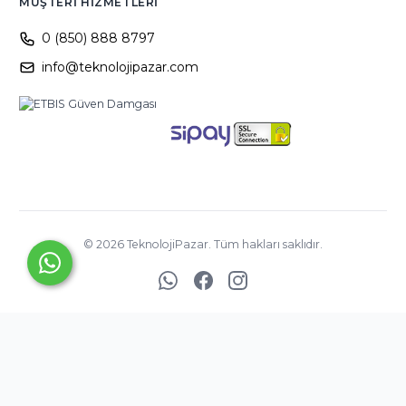
MÜŞTERI HIZMETLERI
0 (850) 888 8797
info@teknolojipazar.com
©
2026
TeknolojiPazar. Tüm hakları saklıdır.
YED BİLİŞİM
TİCARET
A.Ş. ©
Copyright