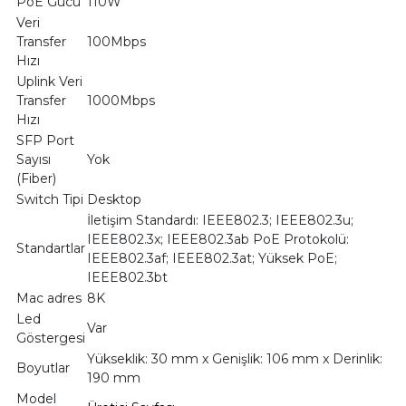
PoE Gücü
110W
Veri
Transfer
100Mbps
Hızı
Uplink Veri
Transfer
1000Mbps
Hızı
SFP Port
Sayısı
Yok
(Fiber)
Switch Tipi
Desktop
İletişim Standardı: IEEE802.3; IEEE802.3u;
IEEE802.3x; IEEE802.3ab PoE Protokolü:
Standartlar
IEEE802.3af; IEEE802.3at; Yüksek PoE;
IEEE802.3bt
Mac adres
8K
Led
Var
Göstergesi
Yükseklik: 30 mm x Genişlik: 106 mm x Derinlik:
Boyutlar
190 mm
Model