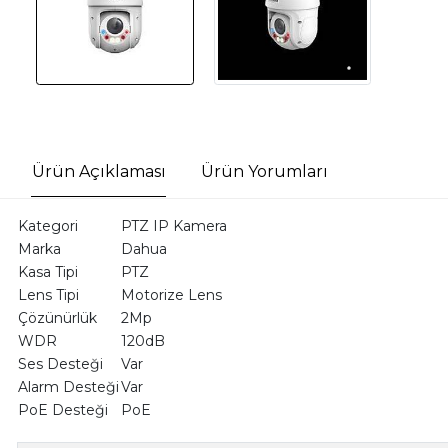
Ürün Açıklaması
Ürün Yorumları
Kategori
PTZ IP Kamera
Marka
Dahua
Kasa Tipi
PTZ
Lens Tipi
Motorize Lens
Çözünürlük
2Mp
WDR
120dB
Ses Desteği
Var
Alarm Desteği
Var
PoE Desteği
PoE