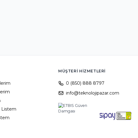
MÜŞTERI HIZMETLERI
ilerim
0 (850) 888 8797
lerim
info@teknolojipazar.com
m
 Listem
istem