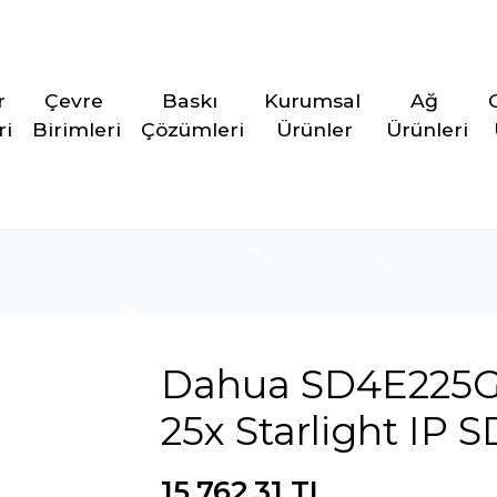
r 
Çevre 
Baskı 
Kurumsal 
Ağ 
ri
Birimleri
Çözümleri
Ürünler
Ürünleri
Dahua SD4E225
25x Starlight IP S
15.762,31 TL