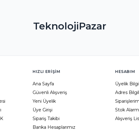
TeknolojiPazar
HIZLI ERIŞIM
HESABIM
Ana Sayfa
Üyelik Bilg
Güvenli Alışveriş
Adres Bilgi
esi
Yeni Üyelik
Siparişleri
ı
Üye Girişi
Stok Alarm
KK
Sipariş Takibi
Alışveriş L
Banka Hesaplarımız