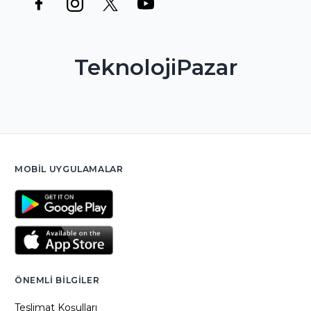
TeknolojiPazar
MOBIL UYGULAMALAR
ÖNEMLI BILGILER
Teslimat Koşulları