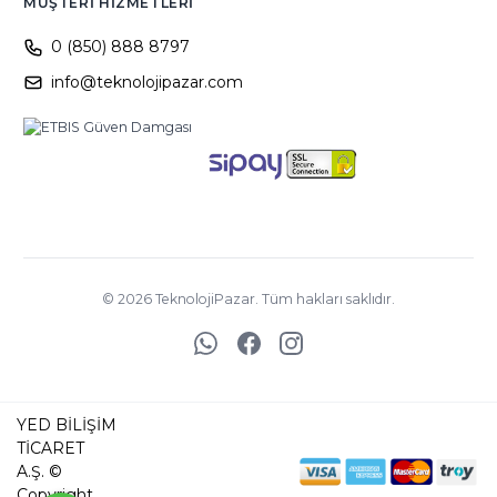
MÜŞTERI HIZMETLERI
0 (850) 888 8797
info@teknolojipazar.com
©
2026
TeknolojiPazar. Tüm hakları saklıdır.
YED BİLİŞİM
TİCARET
A.Ş. ©
Copyright