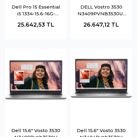
Dell Pro 15 Essential
DELL Vostro 3530
i5 1334-15.6-16G-
N3409PVNB3530U-
512SSD-Dos
16G i5-1334U 16GB
25.642,53
TL
26.647,12
TL
512GB SSD O-B Intel
UHD 15.6" DOS Siyah
Notebook
Dell 15.6" Vosto 3530
Dell 15.6" Vosto 3530