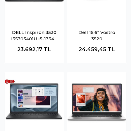
DELL Inspiron 3530
Dell 15.6" Vostro
I35303401U i5-1334U
3520
8GB 512GB SSD O-B
N3002Pvnb3520U
23.692,17
TL
24.459,45
TL
Iris Xe 15.6" DOS
Core İ5 1235U 8Gb-
Notebook
512Gb M2 Nvme- O-
B Uhd Fdos