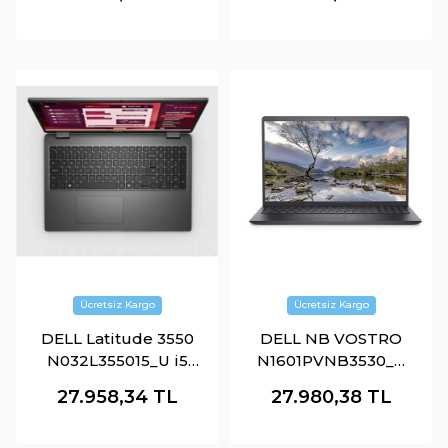
Core İ5 1235U 16Gb-
Ram-512Gb Nvme-
512Gb M2 Nvme- O-
Fdos
B Uhd Fdos
DELL Latitude 3550
DELL NB VOSTRO
N032L355015_U i5
N1601PVNB3530_U
1335U 8GB 512GB
I7-1355U 8GB 512SSD
27.958,34
TL
27.980,38
TL
SSD 14 O-B Ubu
O-B 15.6" UBUNTU
Dizüstü Bilgisayar