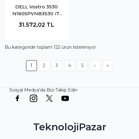
DELL Vostro 3530
N1605PVNB3530 i7-
1355U 16GB 512GB
31.572,02
TL
SSD O-B Intel Iris Xe
15.6" DOS Siyah
Notebook
Bu kategoride toplam
122
ürün listeleniyor.
1
2
3
4
5
›
»
Sosyal Medya'da Bizi Takip Edin
TeknolojiPazar