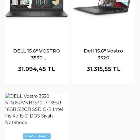
DELL 15.6" VOSTRO
Dell 15.6" Vostro
3530
3520
N1605PVNB3530
N3002Pvnb3520U
31.094,45
TL
31.315,55
TL
CORE i7 1355U-16GB
Core İ5 1235U 8Gb-
RAM-512GB NVME-
512Gb M2 Nvme- O-
FDOS
B Uhd W11 Pro