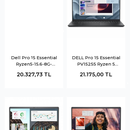
Dell Pro 15 Essential
DELL Pro 15 Essential
Ryzen5-15.6-8G-
PV15255 Ryzen 5
512SSD-Dos
7520U 8GB 512GB
20.327,73
TL
21.175,00
TL
SSD O-B Radeon
15.6" DOS Siyah
Notebook