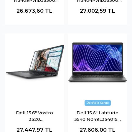
N3409Pvnb3530U
N3404Pvnb3530U
Core İ5 1334U-16Gb
Core İ5 1334U-16Gb
26.673,60
TL
27.002,59
TL
Ram-512Gb Nvme-
Ram-512Gb Nvme-
Fdos
Fdos
Dell 15.6" Vostro
Dell 15.6" Latıtude
3520
3540 N049L354015U
N3002Pvnb3520U
Core İ5 1235U-8Gb
27.447,97
TL
27.606,00
TL