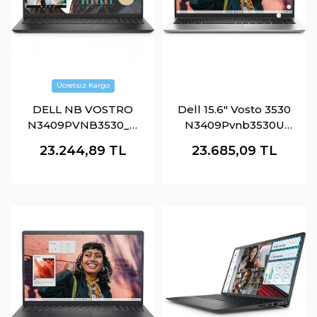
DELL NB VOSTRO
Dell 15.6" Vosto 3530
N3409PVNB3530_U
N3409Pvnb3530U
I5-1334U 8GB 512SSD
Core İ5 1334U-8Gb
23.244,89
TL
23.685,09
TL
O-B 15.6 UBUNTU
Ram-512Gb Nvme-
Fdos