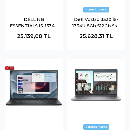
DELL NB
Dell Vostro 3530 İ5-
ESSENTIALS I5-1334U
1334U 8Gb 512Gb Ssd
16GB 512SSD DOS
15.6" Ubuntu
25.139,08
TL
25.628,31
TL
PV15250_RPLU_005_
N3409Pvnb3530U
P