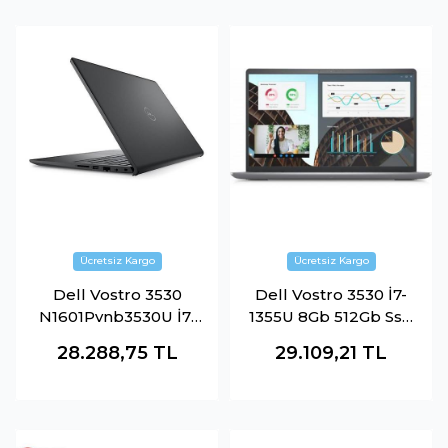
Dell Vostro 3530
Dell Vostro 3530 İ7-
N1601Pvnb3530U İ7-
1355U 8Gb 512Gb Ssd
1355U 8Gb 512Gb Ssd
15.6" Ubuntu
28.288,75
TL
29.109,21
TL
O-B Intel Iris Xe 15.6"
N1601Pvnb3530U
Dos Siyah Notebook