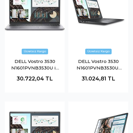
DELL Vostro 3530
DELL Vostro 3530
N1601PVNB3530U i7
N1601PVNB3530U-
1355U 8GB 512GB
16G i7-1355U 16GB
30.722,04
TL
31.024,81
TL
SSD 15.6 DOS
512GB SSD O-B Intel
Dizüstü Bilgisayar
Iris Xe 15.6" DOS
Siyah Notebook