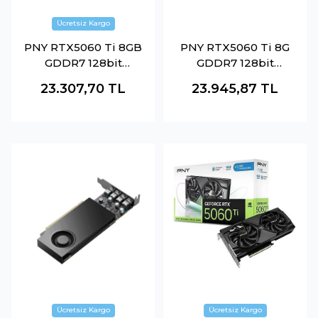
PNY RTX5060 Ti 8GB
PNY RTX5060 Ti 8G
GDDR7 128bit
GDDR7 128bit
(VCG5060T8DFXPB1-
VCG5060T8TFXXPB1
23.307,70
TL
23.945,87
TL
O)
-O