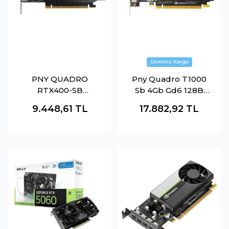
PNY QUADRO
Pny Quadro T1000
RTX400-SB
Sb 4Gb Gd6 128B
VCNRTXA400-SB
4Mdp Çeviricisiz
9.448,61
TL
17.882,92
TL
4GB DDR6 64BIT
4XDP YAPAY ZEKA AI
EKRAN KARTI
(AKSESSUARLI)