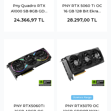
Pny Quadro RTX
PNY RTX 5060 Ti OC
A1000 SB 8GB GD6
16 GB 128 Bit Ekran
4mDp Çeviricisiz
Kartı
24.366,97
TL
28.297,00
TL
(VCG5060T16DFXPB1
-O)
PNY RTX5060Ti
PNY RTX5070 OC