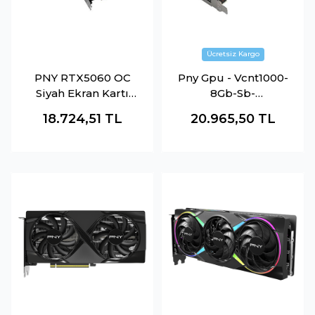
PNY RTX5060 OC
Pny Gpu - Vcnt1000-
Siyah Ekran Kartı
8Gb-Sb-
(VCG50608DFXPB1-
Quad,T1000,8Gb,Pcı
18.724,51
TL
20.965,50
TL
O)
e 4.X16