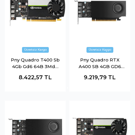
Pny Quadro T400 Sb
Pny Quadro RTX
4Gb Gd6 64B 3Mdp
A400 SB 4GB GD6
Çeviricisiz
4mDp Çeviricisiz
8.422,57
TL
9.219,79
TL