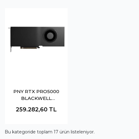
PNY RTX PRO5000
BLACKWELL
VCNRTXPRO5000-
259.282,60
TL
SB 48GB DDR7
512BIT 4XDP YAPAY
ZEKA AI EKRAN
Bu kategoride toplam
17
ürün listeleniyor.
KARTI