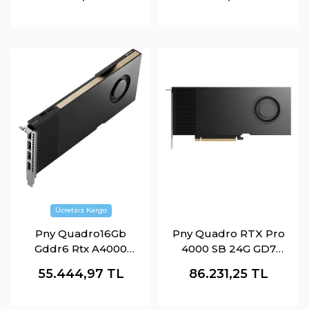
(VCG507012TFXXPB1
-O)
Pny Quadro16Gb
Pny Quadro RTX Pro
Gddr6 Rtx A4000
4000 SB 24G GD7
(Vcnrtxa4000-Sb)
4Dp Çeviricisiz
55.444,97
TL
86.231,25
TL
Smallbox Ekran Kartı