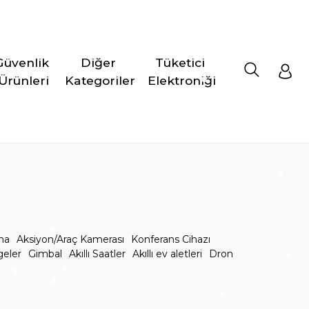
Güvenlik 
Diğer 
Tüketici 
Ürünleri
Kategoriler
Elektroniği
ma
Aksiyon/Araç Kamerası
Konferans Cihazı
geler
Gimbal
Akıllı Saatler
Akıllı ev aletleri
Dron