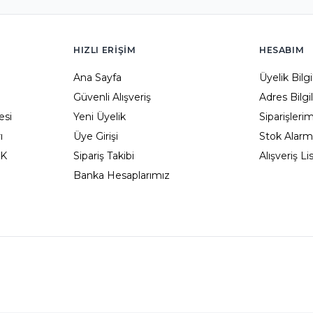
HIZLI ERIŞIM
HESABIM
Ana Sayfa
Üyelik Bilg
Güvenli Alışveriş
Adres Bilgi
esi
Yeni Üyelik
Siparişleri
ı
Üye Girişi
Stok Alarm
KK
Sipariş Takibi
Alışveriş L
Banka Hesaplarımız