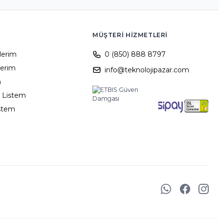
MÜŞTERI HIZMETLERI
ilerim
0 (850) 888 8797
lerim
info@teknolojipazar.com
m
 Listem
istem