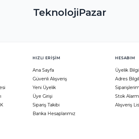
TeknolojiPazar
HIZLI ERIŞIM
HESABIM
Ana Sayfa
Üyelik Bilg
Güvenli Alışveriş
Adres Bilgi
esi
Yeni Üyelik
Siparişleri
ı
Üye Girişi
Stok Alarm
KK
Sipariş Takibi
Alışveriş L
Banka Hesaplarımız