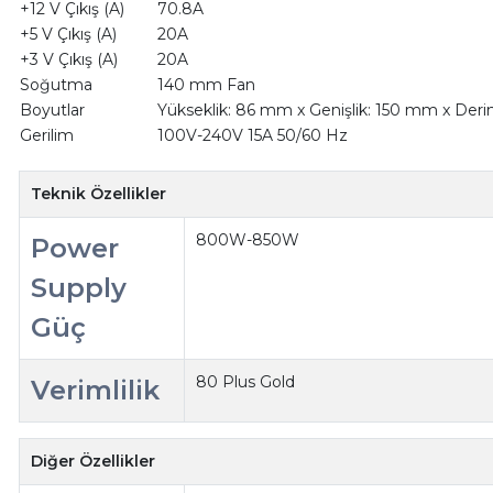
+12 V Çıkış (A)
70.8A
+5 V Çıkış (A)
20A
+3 V Çıkış (A)
20A
Soğutma
140 mm Fan
Boyutlar
Yükseklik: 86 mm x Genişlik: 150 mm x Deri
Gerilim
100V-240V 15A 50/60 Hz
Teknik Özellikler
800W-850W
Power
Supply
Güç
80 Plus Gold
Verimlilik
Diğer Özellikler