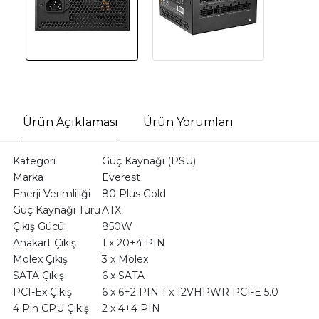
Ürün Açıklaması
Ürün Yorumları
Kategori
Güç Kaynağı (PSU)
Marka
Everest
Enerji Verimliliği
80 Plus Gold
Güç Kaynağı Türü
ATX
Çıkış Gücü
850W
Anakart Çıkış
1 x 20+4 PIN
Molex Çıkış
3 x Molex
SATA Çıkış
6 x SATA
PCI-Ex Çıkış
6 x 6+2 PIN 1 x 12VHPWR PCI-E 5.0
4 Pin CPU Çıkış
2 x 4+4 PIN