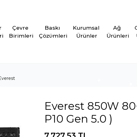
r 
Çevre 
Baskı 
Kurumsal 
Ağ 
ri
Birimleri
Çözümleri
Ürünler
Ürünleri
Everest
Everest 850W 80+
P10 Gen 5.0 )
7.727,53 TL