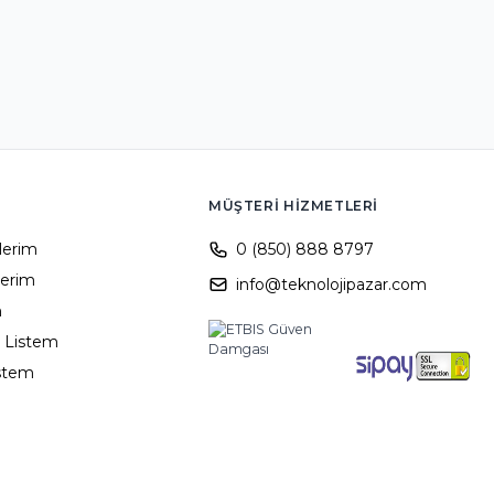
MÜŞTERI HIZMETLERI
ilerim
0 (850) 888 8797
lerim
info@teknolojipazar.com
m
 Listem
istem