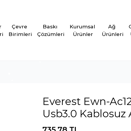
r 
Çevre 
Baskı 
Kurumsal 
Ağ 
ri
Birimleri
Çözümleri
Ürünler
Ürünleri
Everest Ewn-Ac1
Usb3.0 Kablosuz 
735,78 TL