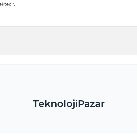
ktedir.
TeknolojiPazar