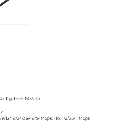
02.11g, IEEE 802.11b
Hz
6/9/12/18/24/36/48/54Mbps, 11b: 1/2/5.5/11Mbps