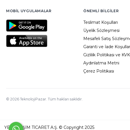
MOBIL UYGULAMALAR
ÖNEMLI BILGILER
Teslimat Koşulları
Üyelik Sözleşmesi
Mesafeli Satış Sözleşm
Garanti ve İade Koşullar
Gizlilik Politikası ve KV
Aydınlatma Metni
Çerez Politikası
©
2026
TeknolojiPazar. Tüm hakları saklıdır.
YED BİLİŞİM TİCARET A.Ş. © Copyright 2025