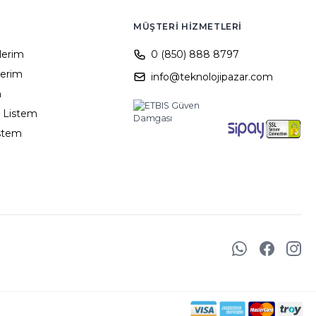
MÜŞTERI HIZMETLERI
ilerim
0 (850) 888 8797
lerim
info@teknolojipazar.com
m
 Listem
istem