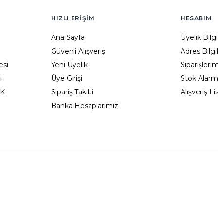
HIZLI ERIŞIM
HESABIM
Ana Sayfa
Üyelik Bilg
Güvenli Alışveriş
Adres Bilgi
esi
Yeni Üyelik
Siparişleri
ı
Üye Girişi
Stok Alarm
KK
Sipariş Takibi
Alışveriş L
Banka Hesaplarımız