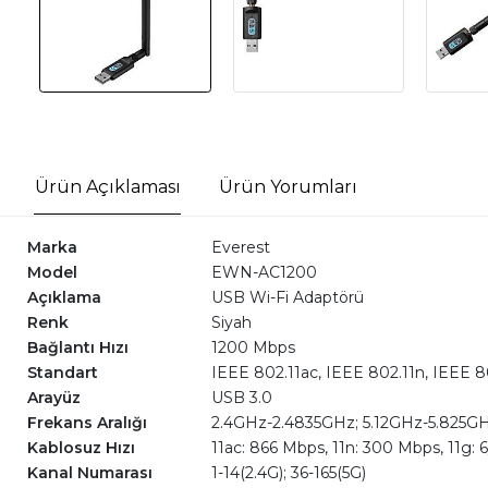
Ürün Açıklaması
Ürün Yorumları
Marka
Everest
Model
EWN-AC1200
Açıklama
USB Wi-Fi Adaptörü
Renk
Siyah
Bağlantı Hızı
1200 Mbps
Standart
IEEE 802.11ac, IEEE 802.11n, IEEE 8
Arayüz
USB 3.0
Frekans Aralığı
2.4GHz-2.4835GHz; 5.12GHz-5.825G
Kablosuz Hızı
11ac: 866 Mbps, 11n: 300 Mbps, 11g: 
Kanal Numarası
1-14(2.4G); 36-165(5G)