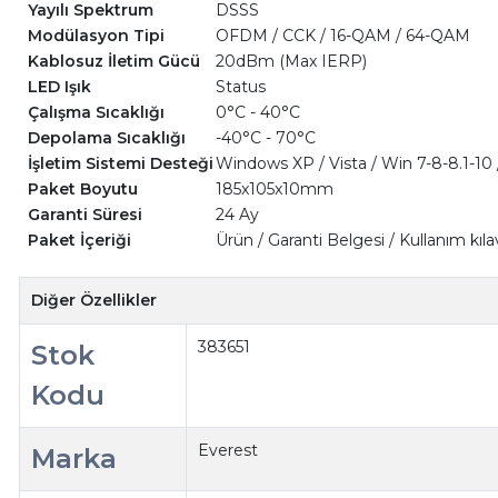
Yayılı Spektrum
DSSS
Modülasyon Tipi
OFDM / CCK / 16-QAM / 64-QAM
Kablosuz İletim Gücü
20dBm (Max IERP)
LED Işık
Status
Çalışma Sıcaklığı
0°C - 40°C
Depolama Sıcaklığı
-40°C - 70°C
İşletim Sistemi Desteği
Windows XP / Vista / Win 7-8-8.1-10 
Paket Boyutu
185x105x10mm
Garanti Süresi
24 Ay
Paket İçeriği
Ürün / Garanti Belgesi / Kullanım kıl
Diğer Özellikler
383651
Stok
Kodu
Everest
Marka