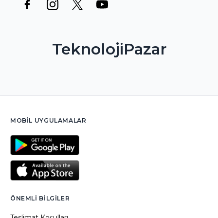
TeknolojiPazar
MOBIL UYGULAMALAR
ÖNEMLI BILGILER
Teslimat Koşulları