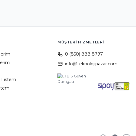
MÜŞTERI HIZMETLERI
ilerim
0 (850) 888 8797
lerim
info@teknolojipazar.com
m
 Listem
istem