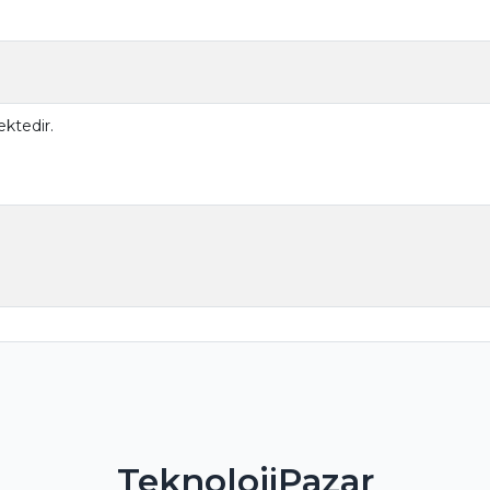
ktedir.
TeknolojiPazar