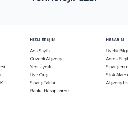
HIZLI ERIŞIM
HESABIM
Ana Sayfa
Üyelik Bilg
Güvenli Alışveriş
Adres Bilgi
esi
Yeni Üyelik
Siparişleri
ı
Üye Girişi
Stok Alarm
KK
Sipariş Takibi
Alışveriş L
Banka Hesaplarımız