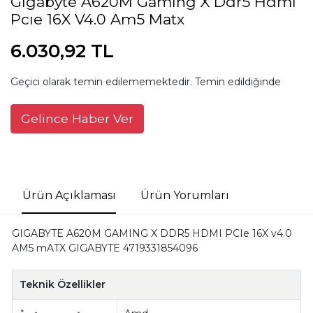
Gıgabyte A620M Gamıng X Ddr5 Hdmı
Pcıe 16X V4.0 Am5 Matx
6.030,92 TL
Geçici olarak temin edilememektedir. Temin edildiğinde
Gelince Haber Ver
Ürün Açıklaması
Ürün Yorumları
GIGABYTE A620M GAMING X DDR5 HDMI PCIe 16X v4.0
AM5 mATX GIGABYTE 4719331854096
Teknik Özellikler