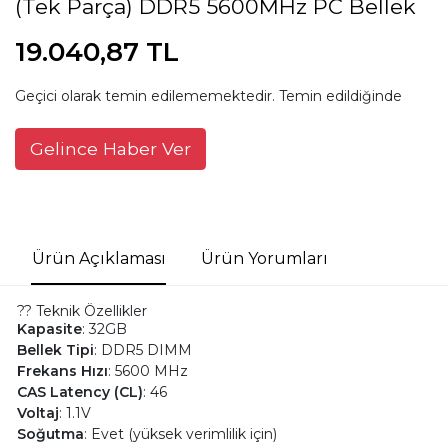
(Tek Parça) DDR5 5600MHz PC Bellek
19.040,87 TL
Geçici olarak temin edilememektedir. Temin edildiğinde
Gelince Haber Ver
Ürün Açıklaması
Ürün Yorumları
?? Teknik Özellikler
Kapasite
: 32GB
Bellek Tipi
: DDR5 DIMM
Frekans Hızı
: 5600 MHz
CAS Latency (CL)
: 46
Voltaj
: 1.1V
Soğutma
: Evet (yüksek verimlilik için)