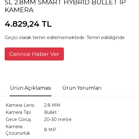
SL 2.8MM SMART HYBRID BULLET IP
KAMERA
4.829,24 TL
Geçici olarak temin edilememektedir. Temin edildiğinde
Gelince Haber Ver
Ürün Açıklaması
Ürün Yorumları
Kamera Lens
2.8 MM
Kamera Tipi
Bullet
Gece Görüş
20-30 metre
Kamera
8 MP
Çözünürlük