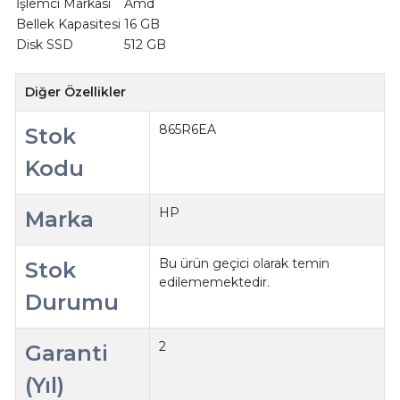
İşlemci Markası
Amd
Bellek Kapasitesi
16 GB
Disk SSD
512 GB
Diğer Özellikler
865R6EA
Stok
Kodu
HP
Marka
Bu ürün geçici olarak temin
Stok
edilememektedir.
Durumu
2
Garanti
(Yıl)