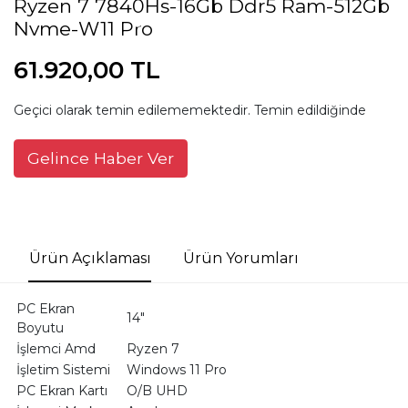
Ryzen 7 7840Hs-16Gb Ddr5 Ram-512Gb
Nvme-W11 Pro
61.920,00 TL
Geçici olarak temin edilememektedir. Temin edildiğinde
Gelince Haber Ver
Ürün Açıklaması
Ürün Yorumları
PC Ekran
14"
Boyutu
İşlemci Amd
Ryzen 7
İşletim Sistemi
Windows 11 Pro
PC Ekran Kartı
O/B UHD