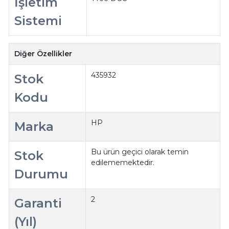
İşletim
Sistemi
Diğer Özellikler
435932
Stok
Kodu
HP
Marka
Bu ürün geçici olarak temin
Stok
edilememektedir.
Durumu
2
Garanti
(Yıl)