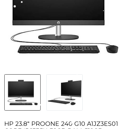
HP 23.8" PROONE 240 G10 A1JZ3ES01