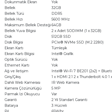
Dokunmatik Ekran
Yok
Bellek
32GB
Bellek Türü
DDR5
Bellek Hızı
5600 MHz
Maksimum Bellek Desteği
64GB
Bellek Yuva Bilgisi
2 x Adet SODIMM (1 x 32GB)
Disk
512GB SSD
Disk Bilgisi
PCIe® NVMe SSD (M.2 2280)
Ekran Kartı
Tümleşik
Ekran Kartı Bilgisi
Intel® Grafik
Optik Sürücü
Yok
Ethernet Kartı
Yok
Ağ ve İletişim
Intel® Wi-Fi 7 BE201 (2x2) + Bluet
Giriş/Çıkış
1 x HDMI 2.1 2 x Thunderbolt 4.0 1 x
Dahili Web Kamerası
IR Web Kamera
Kamera Çözünürlüğü
5 MP
Parmak İzi Okuyucu
Var
Garanti
2 Yıl Standart Garanti
Batarya
3 Hücreli
Pil
65W/hr