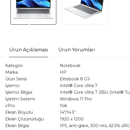
Ürün Açıklaması
Ürün Yorumları
Kategori
Notebook
Marka
HP
Ürün Serisi
Elitebook 8 G1i
İşlemci
Intel® Core Ultra 7
İşlemci Bilgisi
Intel® Core Ultra 7 255U (Intel® Tur
İşletim Sistemi
Windows 11 Pro
vPro
Yok
Ekran Boyutu
14"/14.5''
Ekran Çözünürlüğü
1920 x 1200
Ekran Bilgisi
IPS, anti-glare, 300 nits, 62.5% sR