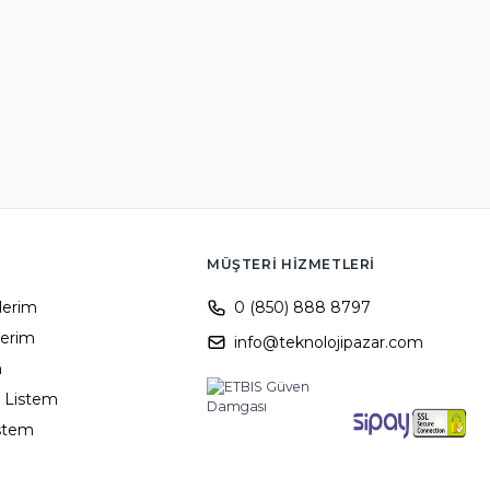
MÜŞTERI HIZMETLERI
ilerim
0 (850) 888 8797
lerim
info@teknolojipazar.com
m
 Listem
istem