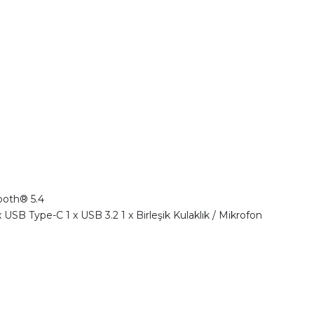
ooth® 5.4
 USB Type-C 1 x USB 3.2 1 x Birleşik Kulaklık / Mikrofon