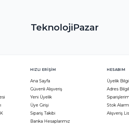
TeknolojiPazar
HIZLI ERIŞIM
HESABIM
Ana Sayfa
Üyelik Bilg
Güvenli Alışveriş
Adres Bilgi
esi
Yeni Üyelik
Siparişleri
ı
Üye Girişi
Stok Alarm
KK
Sipariş Takibi
Alışveriş L
Banka Hesaplarımız