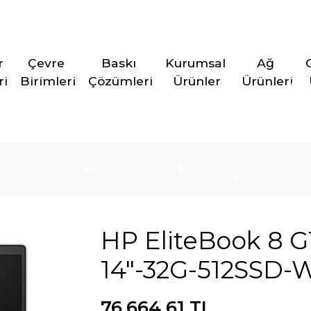
r 
Çevre 
Baskı 
Kurumsal 
Ağ 
ri
Birimleri
Çözümleri
Ürünler
Ürünleri
HP EliteBook 8 G1
14"-32G-512SSD-
76.664,61 TL