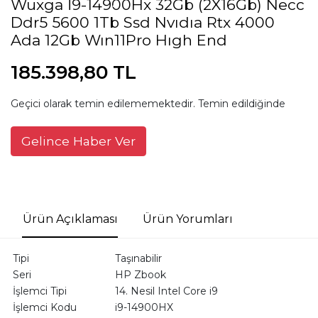
Wuxga İ9-14900Hx 32Gb (2X16Gb) Necc
Ddr5 5600 1Tb Ssd Nvıdıa Rtx 4000
Ada 12Gb Wın11Pro Hıgh End
185.398,80 TL
Geçici olarak temin edilememektedir. Temin edildiğinde
Gelince Haber Ver
Ürün Açıklaması
Ürün Yorumları
Tipi
Taşınabilir
Seri
HP Zbook
İşlemci Tipi
14. Nesil Intel Core i9
İşlemci Kodu
i9-14900HX