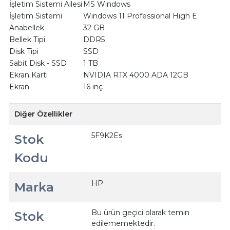
İşletim Sistemi Ailesi
MS Windows
İşletim Sistemi
Windows 11 Professional High E
Anabellek
32 GB
Bellek Tipi
DDR5
Disk Tipi
SSD
Sabit Disk - SSD
1 TB
Ekran Kartı
NVIDIA RTX 4000 ADA 12GB
Ekran
16 inç
Diğer Özellikler
5F9K2Es
Stok
Kodu
HP
Marka
Bu ürün geçici olarak temin
Stok
edilememektedir.