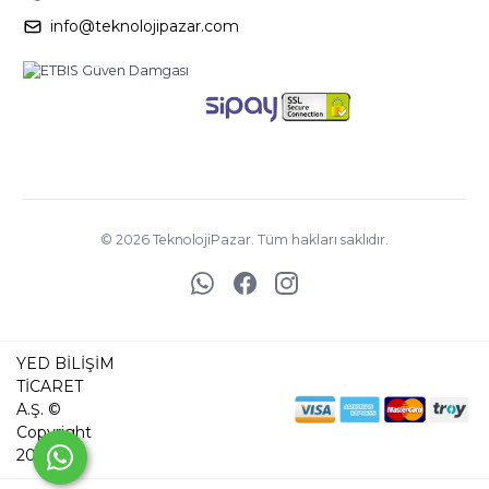
info@teknolojipazar.com
©
2026
TeknolojiPazar. Tüm hakları saklıdır.
YED BİLİŞİM
TİCARET
A.Ş. ©
Copyright
2025