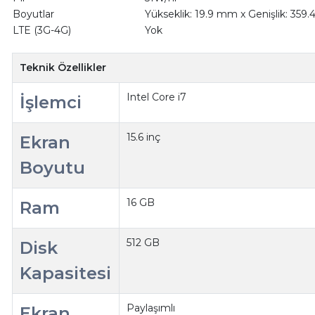
Boyutlar
Yükseklik: 19.9 mm x Genişlik: 359
LTE (3G-4G)
Yok
Teknik Özellikler
Intel Core i7
İşlemci
15.6 inç
Ekran
Boyutu
16 GB
Ram
512 GB
Disk
Kapasitesi
Paylaşımlı
Ekran