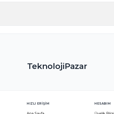
TeknolojiPazar
HIZLI ERIŞIM
HESABIM
Ana Sayfa
Üyelik Bilg