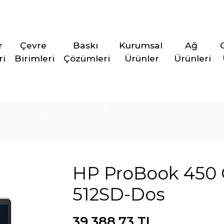
r 
Çevre 
Baskı 
Kurumsal 
Ağ 
ri
Birimleri
Çözümleri
Ürünler
Ürünleri
HP ProBook 450 G1
512SD-Dos
39.388,73 TL