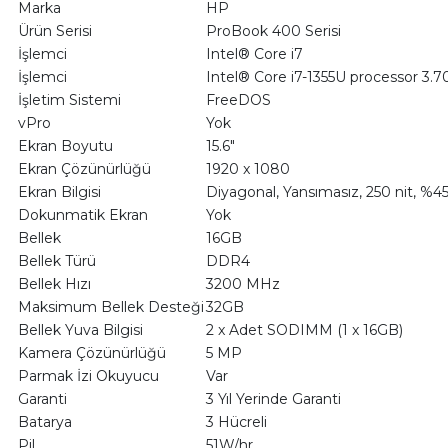
Marka
HP
Ürün Serisi
ProBook 400 Serisi
İşlemci
Intel® Core i7
İşlemci
Intel® Core i7-1355U processor 3.
İşletim Sistemi
FreeDOS
vPro
Yok
Ekran Boyutu
15.6"
Ekran Çözünürlüğü
1920 x 1080
Ekran Bilgisi
Diyagonal, Yansımasız, 250 nit, %
Dokunmatik Ekran
Yok
Bellek
16GB
Bellek Türü
DDR4
Bellek Hızı
3200 MHz
Maksimum Bellek Desteği
32GB
Bellek Yuva Bilgisi
2 x Adet SODIMM (1 x 16GB)
Kamera Çözünürlüğü
5 MP
Parmak İzi Okuyucu
Var
Garanti
3 Yıl Yerinde Garanti
Batarya
3 Hücreli
Pil
51W/hr