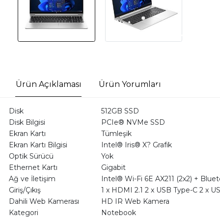
Ürün Açıklaması
Ürün Yorumları
Disk
512GB SSD
Disk Bilgisi
PCIe® NVMe SSD
Ekran Kartı
Tümleşik
Ekran Kartı Bilgisi
Intel® Iris® X? Grafik
Optik Sürücü
Yok
Ethernet Kartı
Gigabit
Ağ ve İletişim
Intel® Wi-Fi 6E AX211 (2x2) + Blue
Giriş/Çıkış
1 x HDMI 2.1 2 x USB Type-C 2 x USB 
Dahili Web Kamerası
HD IR Web Kamera
Kategori
Notebook