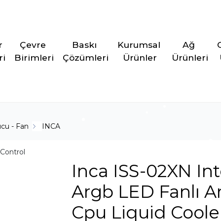
r 
Çevre 
Baskı 
Kurumsal 
Ağ 
ri
Birimleri
Çözümleri
Ürünler
Ürünleri
cu - Fan
INCA
Inca ISS-02XN I
Argb LED Fanlı 
Cpu Liquid Coole