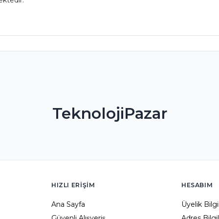
ktedir.
TeknolojiPazar
HIZLI ERIŞIM
HESABIM
Ana Sayfa
Üyelik Bilg
Güvenli Alışveriş
Adres Bilgi