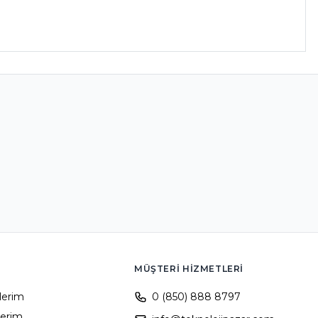
MÜŞTERI HIZMETLERI
ilerim
0 (850) 888 8797
lerim