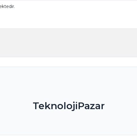
ktedir.
TeknolojiPazar