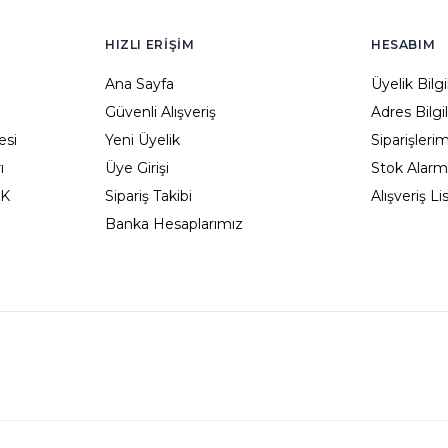
HIZLI ERIŞIM
HESABIM
Ana Sayfa
Üyelik Bilg
Güvenli Alışveriş
Adres Bilgi
esi
Yeni Üyelik
Siparişleri
ı
Üye Girişi
Stok Alarm
KK
Sipariş Takibi
Alışveriş L
Banka Hesaplarımız