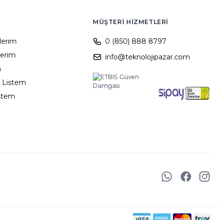
MÜŞTERI HIZMETLERI
ilerim
0 (850) 888 8797
lerim
info@teknolojipazar.com
m
 Listem
istem