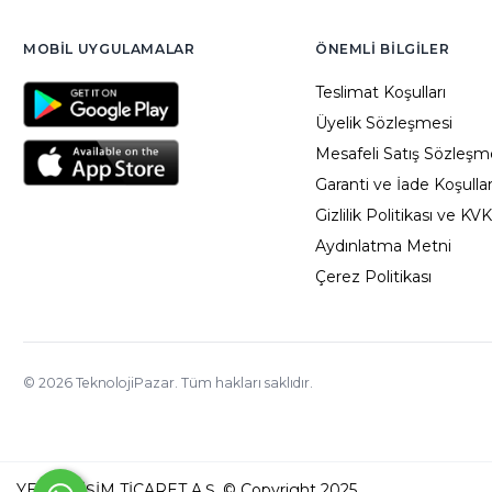
MOBIL UYGULAMALAR
ÖNEMLI BILGILER
Teslimat Koşulları
Üyelik Sözleşmesi
Mesafeli Satış Sözleşm
Garanti ve İade Koşullar
Gizlilik Politikası ve KV
Aydınlatma Metni
Çerez Politikası
©
2026
TeknolojiPazar. Tüm hakları saklıdır.
YED BİLİŞİM TİCARET A.Ş. © Copyright 2025