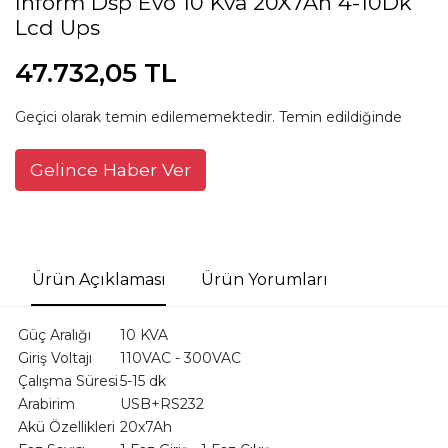
Inform Dsp Evo 10 Kva 20X7Ah 4-10Dk
Lcd Ups
47.732,05 TL
Geçici olarak temin edilememektedir. Temin edildiğinde
Gelince Haber Ver
Ürün Açıklaması
Ürün Yorumları
Güç Aralığı
10 KVA
Giriş Voltajı
110VAC - 300VAC
Çalışma Süresi
5-15 dk
Arabirim
USB+RS232
Akü Özellikleri
20x7Ah