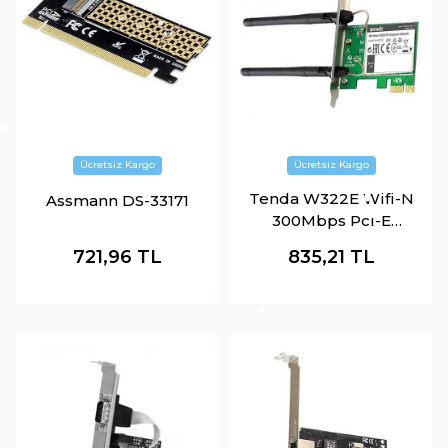
Tenda W322E Wifi-N
Assmann DS-33171
300Mbps Pcı-E
Adaptor
721,96
TL
835,21
TL