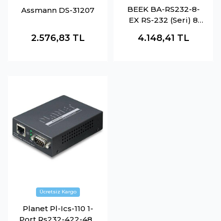
BEEK BA-RS232-8-
Assmann DS-31207
EX RS-232 (Seri) 8
Port PCI Express
2.576,83
TL
4.148,41
TL
Kart
Planet Pl-Ics-110 1-
Port Rs232-422-485