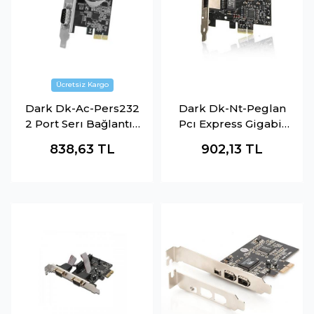
Dark Dk-Ac-Pers232
Dark Dk-Nt-Peglan
2 Port Serı Bağlantılı
Pcı Express Gigabit
Pcı Express X1 Kart
Ağ Kartı
838,63
TL
902,13
TL