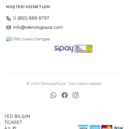
MÜŞTERI HIZMETLERI
0 (850) 888 8797
info@teknolojipazar.com
©
2026
TeknolojiPazar. Tüm hakları saklıdır.
YED BİLİŞİM
TİCARET
A.Ş. ©