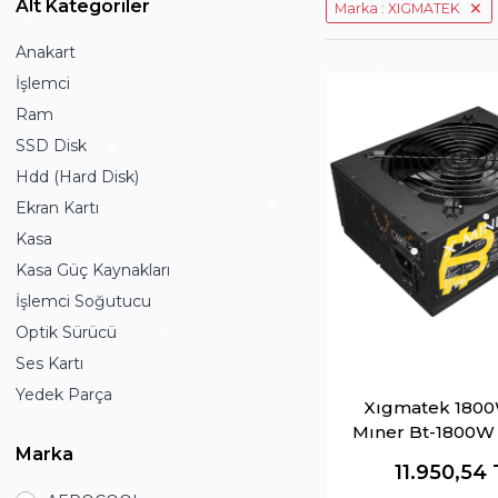
Alt Kategoriler
Marka : XIGMATEK
Anakart
İşlemci
Ram
SSD Disk
Hdd (Hard Disk)
Ekran Kartı
Kasa
Kasa Güç Kaynakları
İşlemci Soğutucu
Optik Sürücü
Ses Kartı
Yedek Parça
Xıgmatek 180
Mıner Bt-1800W
Marka
X 14Cm Fanlı 
11.950,54
Supply