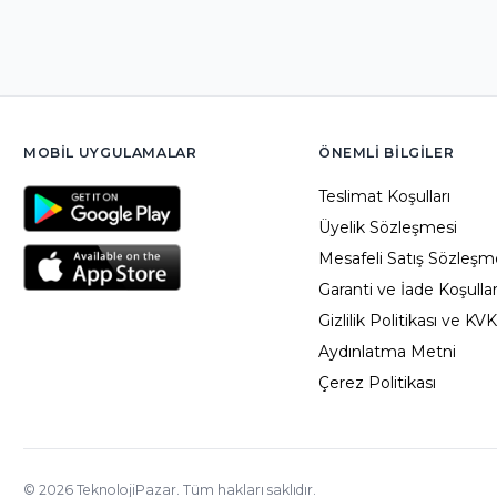
XIGMATEK
Zalman
MOBIL UYGULAMALAR
ÖNEMLI BILGILER
Teslimat Koşulları
Üyelik Sözleşmesi
Mesafeli Satış Sözleşm
Garanti ve İade Koşullar
Gizlilik Politikası ve KV
Aydınlatma Metni
Çerez Politikası
©
2026
TeknolojiPazar. Tüm hakları saklıdır.