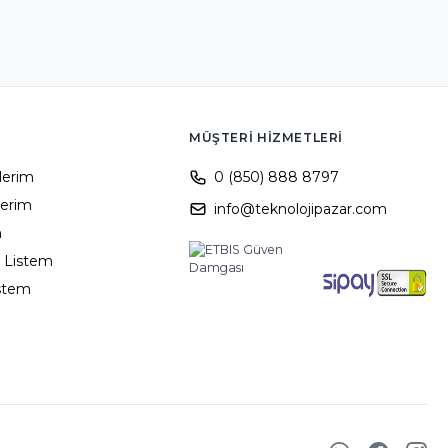
MÜŞTERI HIZMETLERI
ilerim
0 (850) 888 8797
lerim
info@teknolojipazar.com
m
 Listem
istem