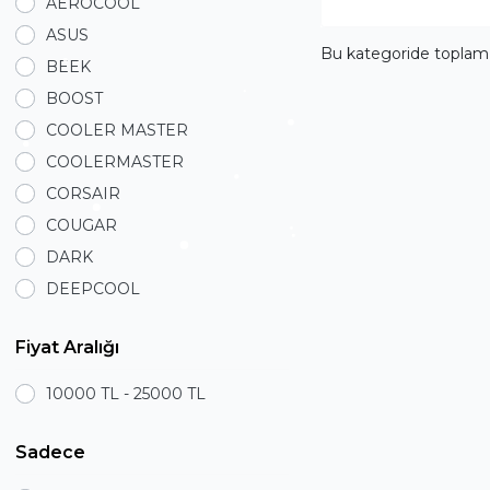
AEROCOOL
ASUS
Bu kategoride topla
BEEK
BOOST
COOLER MASTER
COOLERMASTER
CORSAIR
COUGAR
DARK
DEEPCOOL
Everest
Fiyat Aralığı
Foem
FRISBY
10000 TL - 25000 TL
Frisby
FSP
Sadece
GIGABYTE