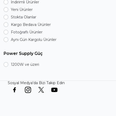
İndirimli Ürünler
HIGH POWER
Yeni Ürünler
HIPER
Stokta Olanlar
High Power
Kargo Bedava Ürünler
Highpower
Fotoğraflı Ürünler
Hiper
Aynı Gün Kargolu Ürünler
HPE
James Donkey
Power Supply Güç
MSI
1200W ve üzeri
Msi
NZXT
POWER BOOST
Sosyal Medya'da Bizi Takip Edin
POWERBOOST
Raijintek
RAMPAGE
Thermaltake