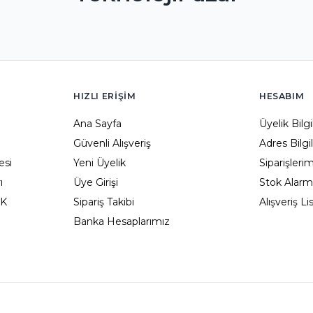
HIZLI ERIŞIM
HESABIM
Ana Sayfa
Üyelik Bilg
Güvenli Alışveriş
Adres Bilgi
esi
Yeni Üyelik
Siparişleri
ı
Üye Girişi
Stok Alarm
KK
Sipariş Takibi
Alışveriş L
Banka Hesaplarımız