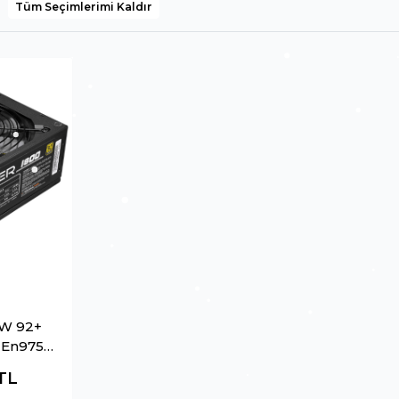
Tüm Seçimlerimi Kaldır
0W 92+
 En9757
Power
TL