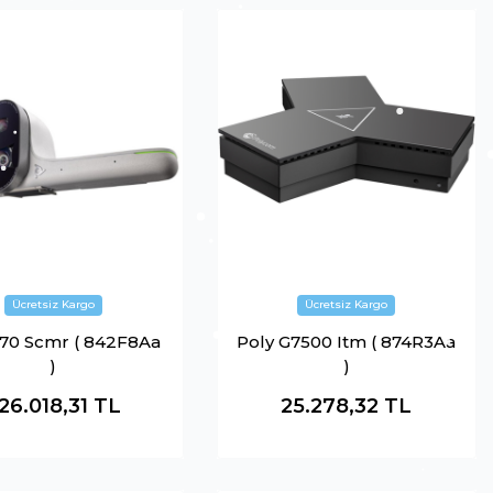
E70 Scmr ( 842F8Aa
Poly G7500 Itm ( 874R3Aa
)
)
26.018,31
TL
25.278,32
TL