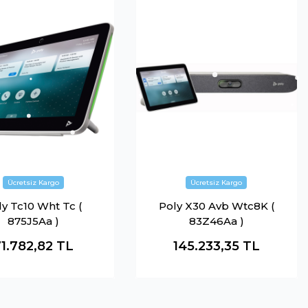
ly Tc10 Wht Tc (
Poly X30 Avb Wtc8K (
875J5Aa )
83Z46Aa )
1.782,82
TL
145.233,35
TL