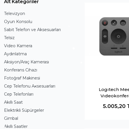
Alt Kategoriler
Televizyon
Oyun Konsolu
Sabit Telefon ve Aksesuarları
Telsiz
Video Kamera
Aydınlatma
Aksiyon/Araç Kamerası
Konferans Cihazı
Fotoğraf Makinesi
Cep Telefonu Aksesuarları
Logıtech Me
Cep Telefonları
Vıdeokonfer
Kamerası Kuman
Akıllı Saat
5.005,20
001389
Elektrikli Süpürgeler
Gimbal
Akıllı Saatler