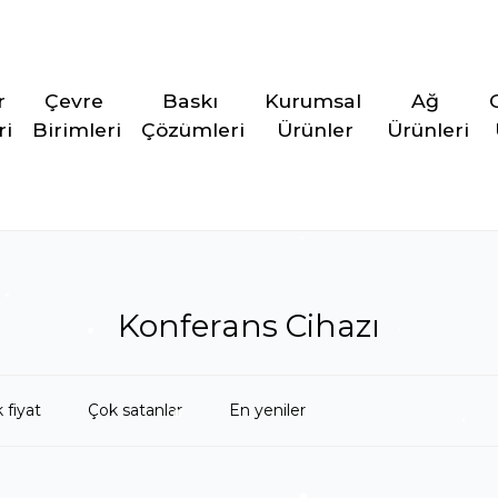
r 
Çevre 
Baskı 
Kurumsal 
Ağ 
ri
Birimleri
Çözümleri
Ürünler
Ürünleri
Konferans Cihazı
 fiyat
Çok satanlar
En yeniler