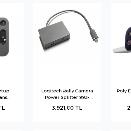
etup
Logitech Rally Camera
Poly 
ans
Power Splıtter 993-
da 993-
001903 V-U0052
TL
3.921,60
TL
2