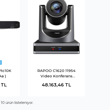
Wtc10K
RAPOO C1620 11954
Aa )
Video Konferans
Kamerası Siyah
1
TL
48.163,46
TL
m
10
ürün listeleniyor.