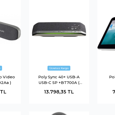
b Video
Poly Sync 40+ USB-A
Po
2Aa )
USB-C SP +BT700A (
772C5AA )
TL
13.798,35
TL
7