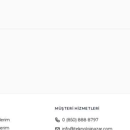
MÜŞTERI HIZMETLERI
ilerim
0 (850) 888 8797
lerim
info@teknolojipazar.com