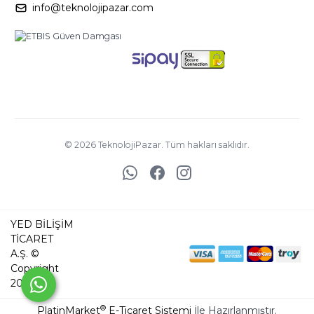
info@teknolojipazar.com
©
2026
TeknolojiPazar. Tüm hakları saklıdır.
YED BİLİŞİM
TİCARET
A.Ş. ©
Copyright
2025
®
PlatinMarket
E-Ticaret Sistemi
İle Hazırlanmıştır.