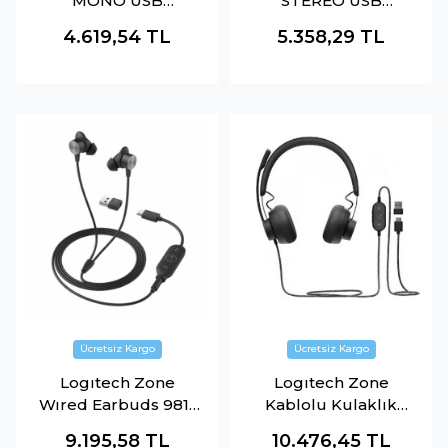
MONO USB
STEREO USB
HEADSET 981-000571
HEADSET 981-
4.619,54
TL
5.358,29
TL
000575
Logıtech Zone
Logıtech Zone
Wıred Earbuds 981-
Kablolu Kulaklık
001009
981-000875
9.195,58
TL
10.476,45
TL