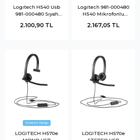
Logıtech H540 Usb
Logitech 981-000480
981-000480 Sıyah
H540 Mikrofonlu
Kulaklık
Headset Siyah
2.100,90
TL
2.167,05
TL
LOGITECH H570e
LOGITECH H570e