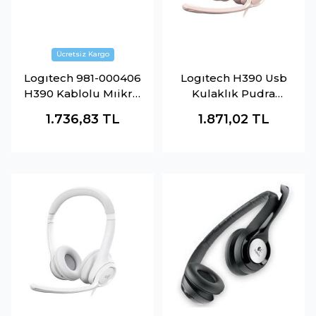
Logıtech 981-000406
Logıtech H390 Usb
H390 Kablolu Mıikro.
Kulaklık Pudra
Kulaklık
Pembe 981-001281
1.736,83
TL
1.871,02
TL