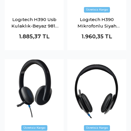
Logıtech H390 Usb
Logıtech H390
Kulaklık-Beyaz 981-
Mikrofonlu Siyah
001286
Kulaklık
1.885,37
TL
1.960,35
TL