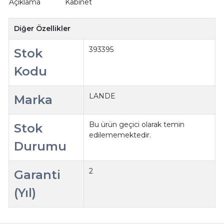
Açıklama
Kabinet
Diğer Özellikler
393395
Stok
Kodu
LANDE
Marka
Bu ürün geçici olarak temin
Stok
edilememektedir.
Durumu
2
Garanti
(Yıl)