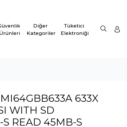
Güvenlik 
Diğer 
Tüketici 
Ürünleri
Kategoriler
Elektroniği
MI64GBB633A 633X
I WITH SD
-S READ 45MB-S