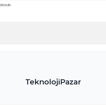
ktedir.
TeknolojiPazar