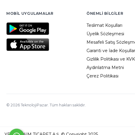
MOBIL UYGULAMALAR
ÖNEMLI BILGILER
Teslimat Koşulları
Üyelik Sözleşmesi
Mesafeli Satış Sözleşm
Garanti ve İade Koşullar
Gizlilik Politikası ve KV
Aydınlatma Metni
Çerez Politikası
©
2026
TeknolojiPazar. Tüm hakları saklıdır.
YED BİLİŞİM TİCARET A.Ş. © Copyright 2025