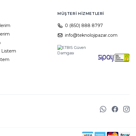
MÜŞTERI HIZMETLERI
ilerim
0 (850) 888 8797
lerim
info@teknolojipazar.com
m
 Listem
istem