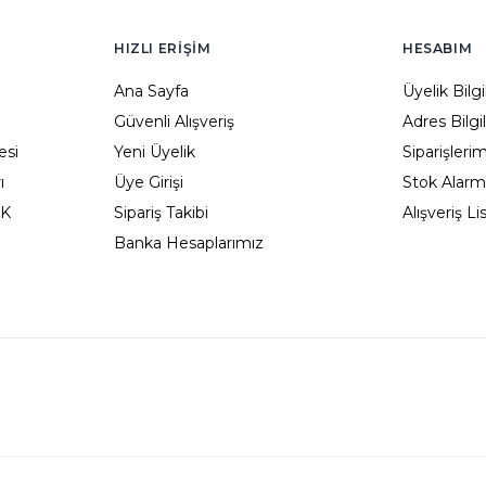
HIZLI ERIŞIM
HESABIM
Ana Sayfa
Üyelik Bilg
Güvenli Alışveriş
Adres Bilgi
esi
Yeni Üyelik
Siparişleri
ı
Üye Girişi
Stok Alarm
KK
Sipariş Takibi
Alışveriş L
Banka Hesaplarımız