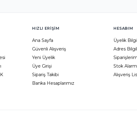
HIZLI ERIŞIM
HESABIM
Ana Sayfa
Üyelik Bilg
Güvenli Alışveriş
Adres Bilgi
esi
Yeni Üyelik
Siparişleri
ı
Üye Girişi
Stok Alarm
KK
Sipariş Takibi
Alışveriş L
Banka Hesaplarımız