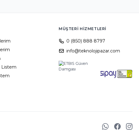
MÜŞTERI HIZMETLERI
ilerim
0 (850) 888 8797
lerim
info@teknolojipazar.com
m
 Listem
istem