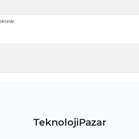
ktedir.
TeknolojiPazar