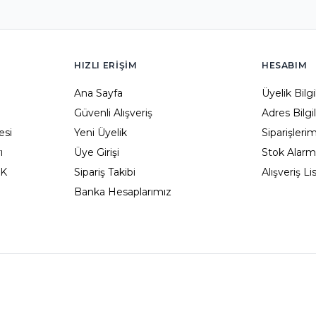
HIZLI ERIŞIM
HESABIM
Ana Sayfa
Üyelik Bilg
Güvenli Alışveriş
Adres Bilgi
esi
Yeni Üyelik
Siparişleri
ı
Üye Girişi
Stok Alarm
KK
Sipariş Takibi
Alışveriş L
Banka Hesaplarımız