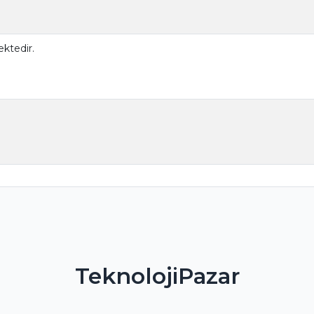
ktedir.
TeknolojiPazar