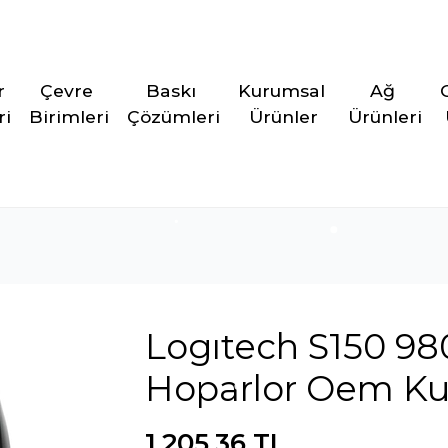
r 
Çevre 
Baskı 
Kurumsal 
Ağ 
ri
Birimleri
Çözümleri
Ürünler
Ürünleri
Logıtech S150 9
Hoparlor Oem Ku
1.205,36 TL