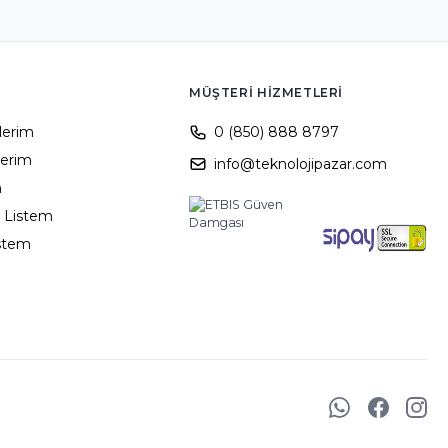
MÜŞTERI HIZMETLERI
ilerim
0 (850) 888 8797
lerim
info@teknolojipazar.com
m
 Listem
istem