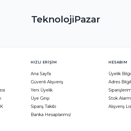
TeknolojiPazar
HIZLI ERIŞIM
HESABIM
Ana Sayfa
Üyelik Bilg
Güvenli Alışveriş
Adres Bilgi
esi
Yeni Üyelik
Siparişleri
ı
Üye Girişi
Stok Alarm
KK
Sipariş Takibi
Alışveriş L
Banka Hesaplarımız