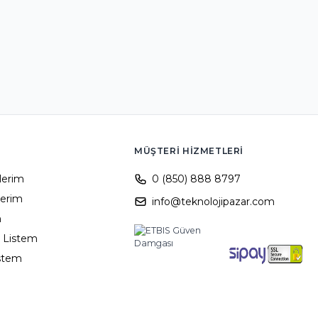
MÜŞTERI HIZMETLERI
ilerim
0 (850) 888 8797
lerim
info@teknolojipazar.com
m
 Listem
istem