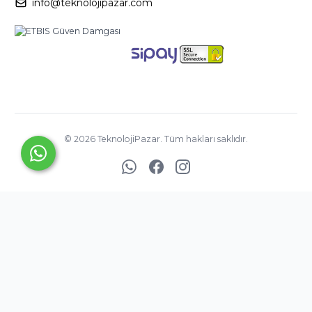
info@teknolojipazar.com
©
2026
TeknolojiPazar. Tüm hakları saklıdır.
YED BİLİŞİM
TİCARET
A.Ş. ©
Copyright
2025
®
PlatinMarket
E-Ticaret Sistemi
İle Hazırlanmıştır.